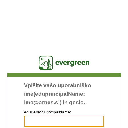
Jasig
Vpišite vašo uporabniško
ime(eduprincipalName:
ime@arnes.si) in geslo.
edu
PersonPrincipalName: