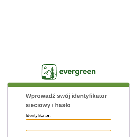
Jasig
Wprowadź swój identyfikator
sieciowy i hasło
I
dentyfikator: