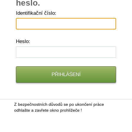
heslo.
I
dentifikační číslo:
H
eslo:
Z bezpečnostních důvodů se po ukončení práce
odhlašte a zavřete okno prohlížeče !