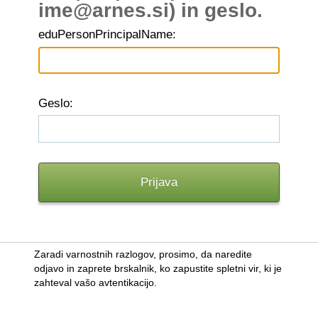
ime@arnes.si) in geslo.
edu
PersonPrincipalName:
G
eslo:
Zaradi varnostnih razlogov, prosimo, da naredite
odjavo in zaprete brskalnik, ko zapustite spletni vir, ki je
zahteval vašo avtentikacijo.