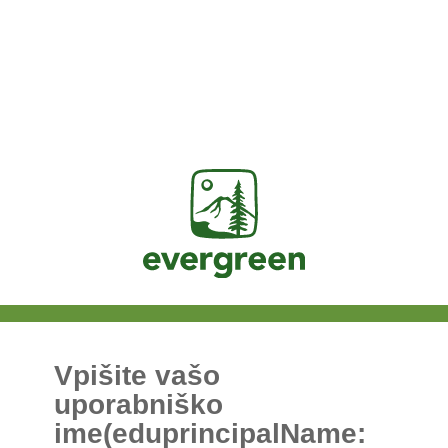
Jasig
Vpišite vašo
uporabniško
ime(eduprincipalName: