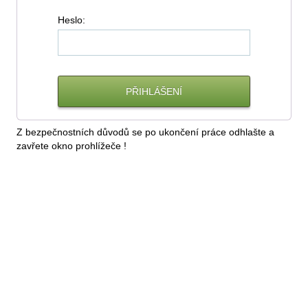
H
eslo:
Z bezpečnostních důvodů se po ukončení práce odhlašte a
zavřete okno prohlížeče !