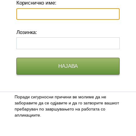
К
орисничко име:
Л
озинка:
Поради сигурносни причини ве молиме да не
заборавите да се одјавите и да го затворите вашиот
пребарувач по завршувањето на работата со
апликациите.