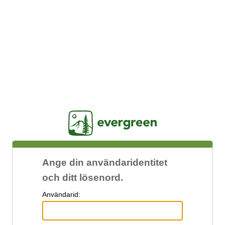
Jasig
Ange din användaridentitet
och ditt lösenord.
A
nvändarid: