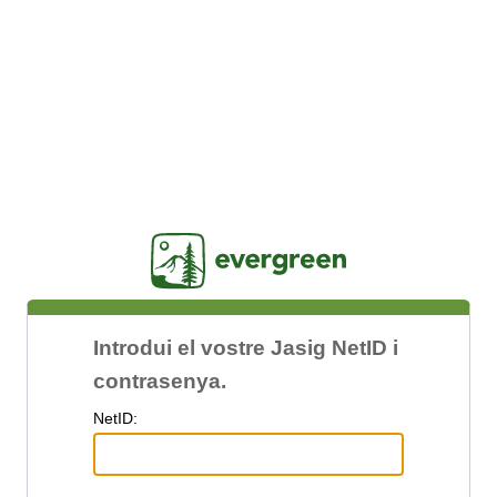
Jasig
Introdui el vostre Jasig NetID i
contrasenya.
N
etID: