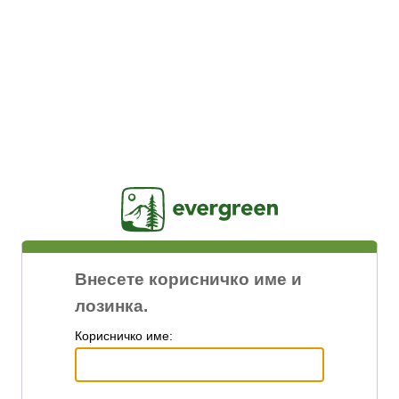
Jasig
Внесете корисничко име и
лозинка.
К
орисничко име: