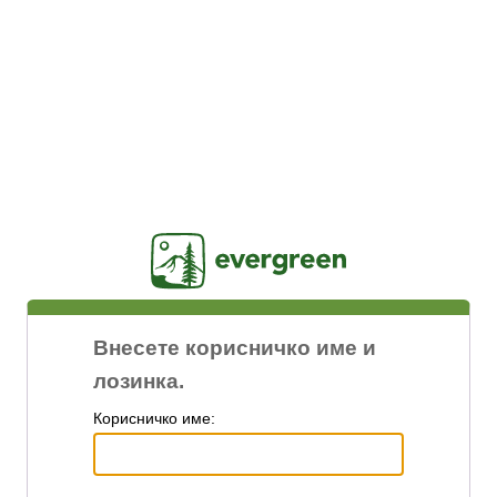
Jasig
Внесете корисничко име и
лозинка.
К
орисничко име: