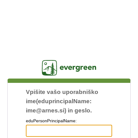
Jasig
Vpišite vašo uporabniško
ime(eduprincipalName:
ime@arnes.si) in geslo.
edu
PersonPrincipalName: