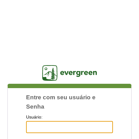
Jasig
Entre com seu usuário e
Senha
U
suário: