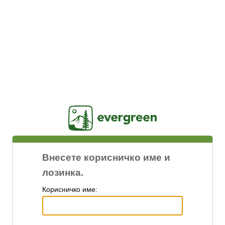
Jasig
Внесете корисничко име и
лозинка.
К
орисничко име: