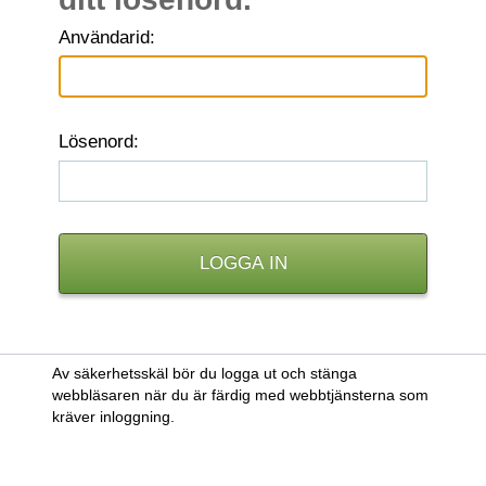
A
nvändarid:
L
ösenord:
Av säkerhetsskäl bör du logga ut och stänga
webbläsaren när du är färdig med webbtjänsterna som
kräver inloggning.