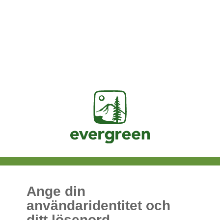
Jasig
Ange din
användaridentitet och
ditt lösenord.