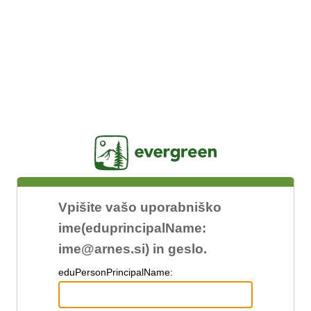
Jasig
Vpišite vašo uporabniško
ime(eduprincipalName:
ime@arnes.si) in geslo.
edu
PersonPrincipalName: