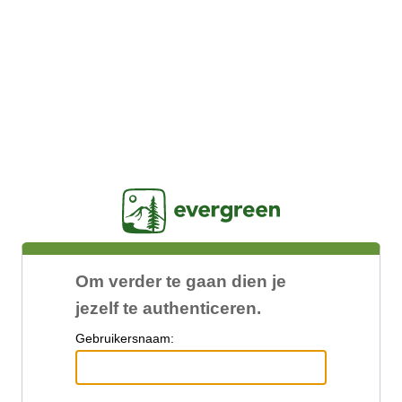
Jasig
Om verder te gaan dien je
jezelf te authenticeren.
G
ebruikersnaam: