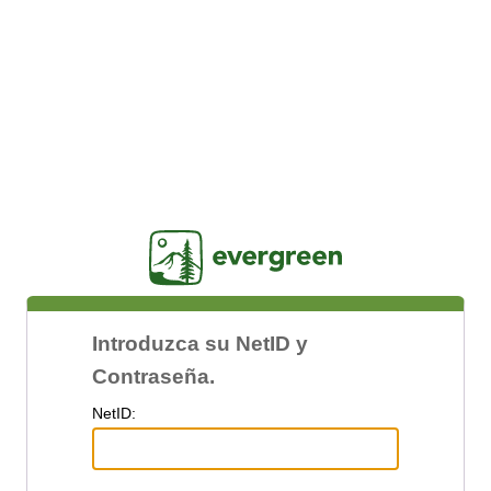
Jasig
Introduzca su NetID y
Contraseña.
N
etID: