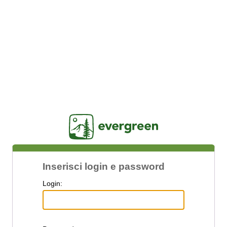
Jasig
Inserisci login e password
L
ogin: