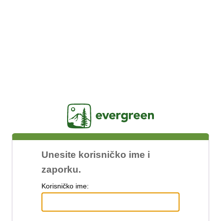
Jasig
Unesite korisničko ime i
zaporku.
K
orisničko ime: