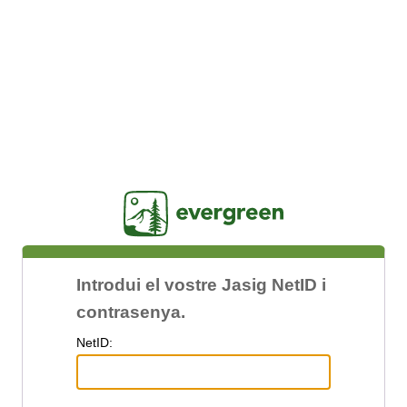
Jasig
Introdui el vostre Jasig NetID i
contrasenya.
N
etID: