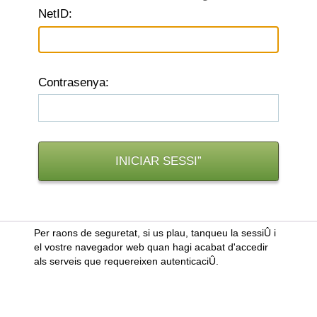
N
etID:
C
ontrasenya:
Per raons de seguretat, si us plau, tanqueu la sessiÛ i
el vostre navegador web quan hagi acabat d'accedir
als serveis que requereixen autenticaciÛ.