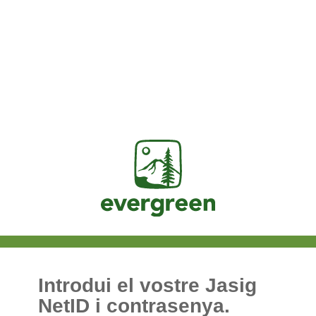
Jasig
Introdui el vostre Jasig
NetID i contrasenya.