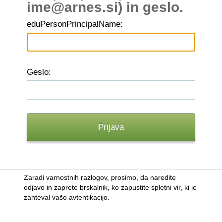
ime@arnes.si) in geslo.
edu
PersonPrincipalName:
G
eslo:
Zaradi varnostnih razlogov, prosimo, da naredite
odjavo in zaprete brskalnik, ko zapustite spletni vir, ki je
zahteval vašo avtentikacijo.