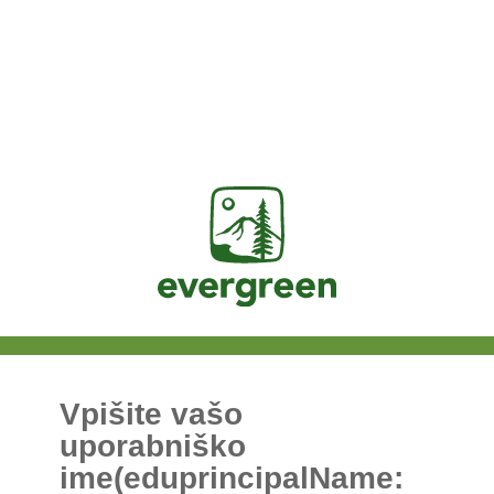
Jasig
Vpišite vašo
uporabniško
ime(eduprincipalName: