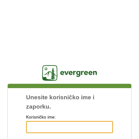
Jasig
Unesite korisničko ime i
zaporku.
K
orisničko ime: