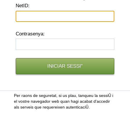
N
etID:
C
ontrasenya:
Per raons de seguretat, si us plau, tanqueu la sessiÛ i
el vostre navegador web quan hagi acabat d'accedir
als serveis que requereixen autenticaciÛ.