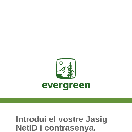
Jasig
Introdui el vostre Jasig
NetID i contrasenya.