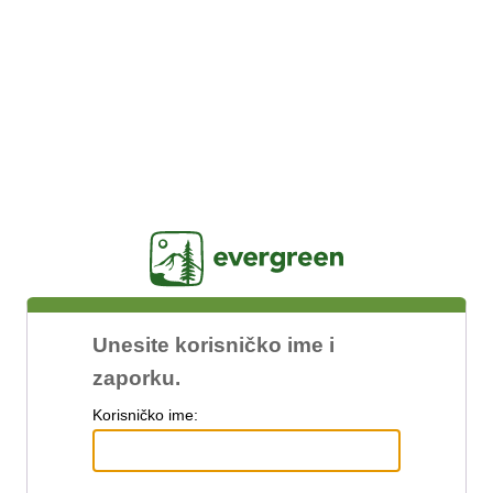
Jasig
Unesite korisničko ime i
zaporku.
K
orisničko ime: