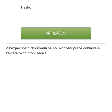
H
eslo:
Z bezpečnostních důvodů se po ukončení práce odhlašte a
zavřete okno prohlížeče !