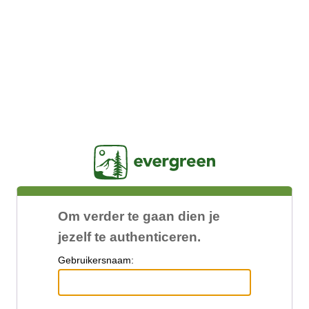
Jasig
Om verder te gaan dien je
jezelf te authenticeren.
G
ebruikersnaam: