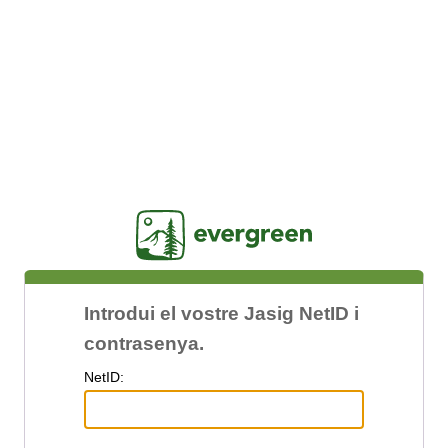
Jasig
Introdui el vostre Jasig NetID i
contrasenya.
N
etID: