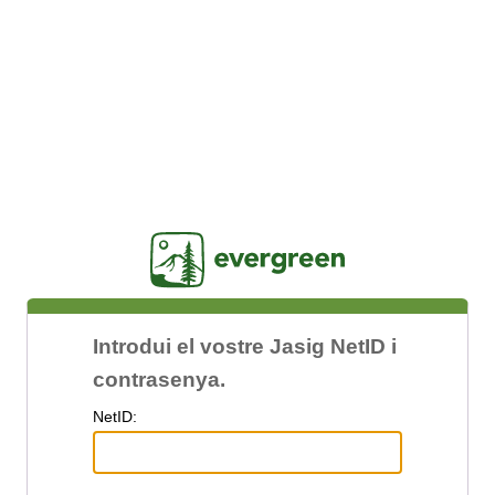
Jasig
Introdui el vostre Jasig NetID i
contrasenya.
N
etID: