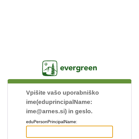
Jasig
Vpišite vašo uporabniško
ime(eduprincipalName:
ime@arnes.si) in geslo.
edu
PersonPrincipalName: