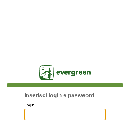
Jasig
Inserisci login e password
L
ogin: