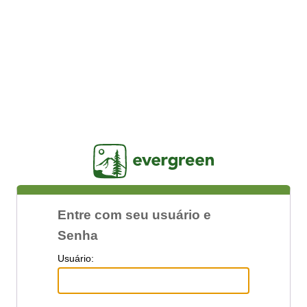
Jasig
Entre com seu usuário e
Senha
U
suário: