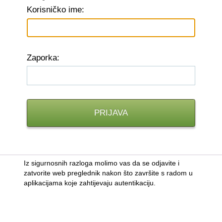
K
orisničko ime:
Z
aporka:
Iz sigurnosnih razloga molimo vas da se odjavite i
zatvorite web preglednik nakon što završite s radom u
aplikacijama koje zahtijevaju autentikaciju.