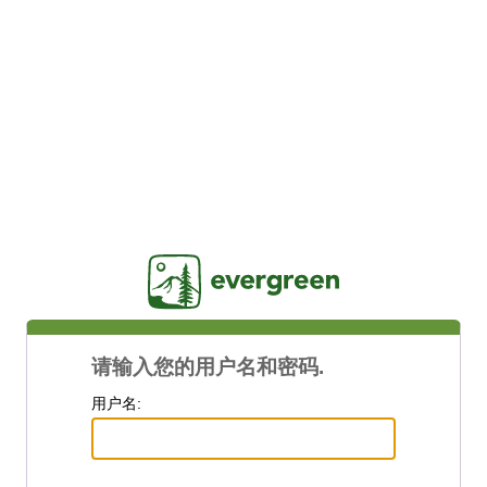
Jasig
请输入您的用户名和密码.
用户名: