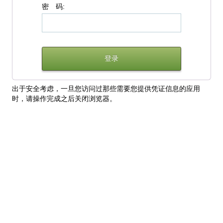
密 码:
出于安全考虑，一旦您访问过那些需要您提供凭证信息的应用
时，请操作完成之后关闭浏览器。