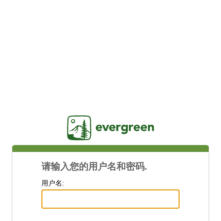
Jasig
请输入您的用户名和密码.
用户名: