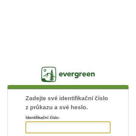
Jasig
Zadejte své identifikační číslo
z průkazu a své heslo.
I
dentifikační číslo: