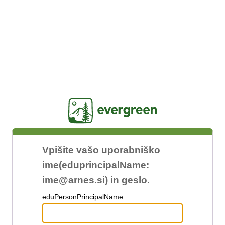
Jasig
Vpišite vašo uporabniško
ime(eduprincipalName:
ime@arnes.si) in geslo.
edu
PersonPrincipalName: