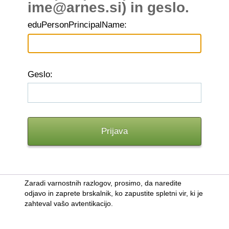
ime@arnes.si) in geslo.
edu
PersonPrincipalName:
G
eslo:
Zaradi varnostnih razlogov, prosimo, da naredite
odjavo in zaprete brskalnik, ko zapustite spletni vir, ki je
zahteval vašo avtentikacijo.