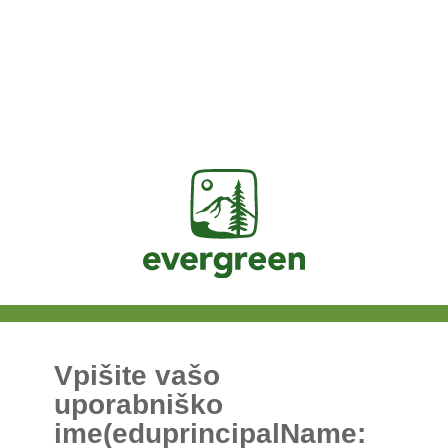
Jasig
Vpišite vašo
uporabniško
ime(eduprincipalName: