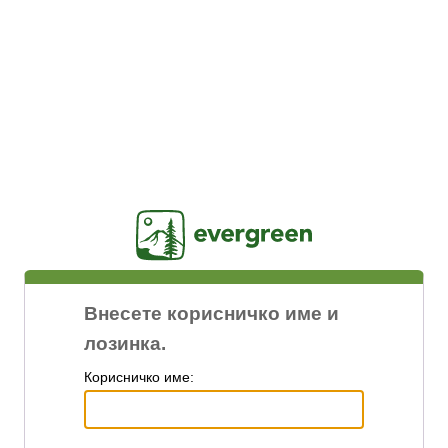
Jasig
Внесете корисничко име и
лозинка.
К
орисничко име: