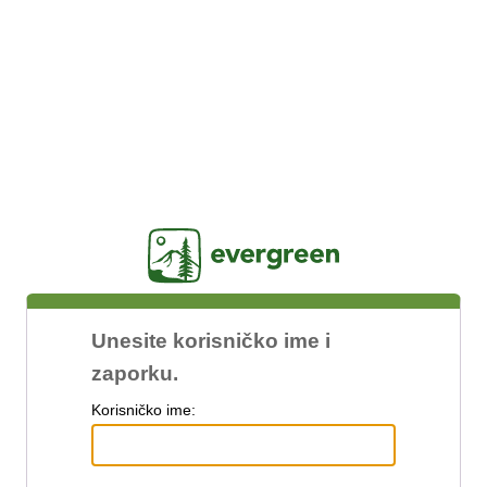
Jasig
Unesite korisničko ime i
zaporku.
K
orisničko ime: