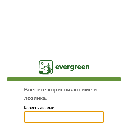
Jasig
Внесете корисничко име и
лозинка.
К
орисничко име: