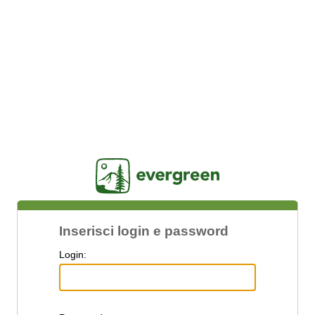
Jasig
Inserisci login e password
L
ogin: