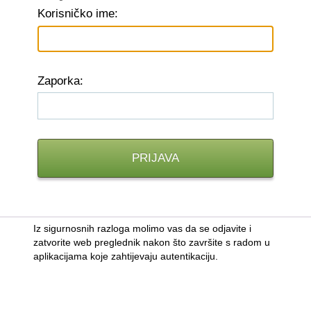
K
orisničko ime:
Z
aporka:
Iz sigurnosnih razloga molimo vas da se odjavite i
zatvorite web preglednik nakon što završite s radom u
aplikacijama koje zahtijevaju autentikaciju.