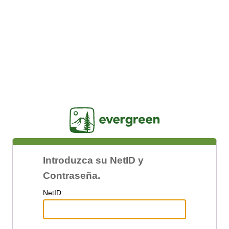
Jasig
Introduzca su NetID y
Contraseña.
N
etID: