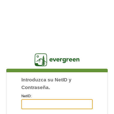
Jasig
Introduzca su NetID y
Contraseña.
N
etID: