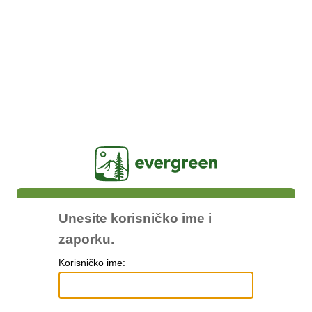
Jasig
Unesite korisničko ime i
zaporku.
K
orisničko ime: