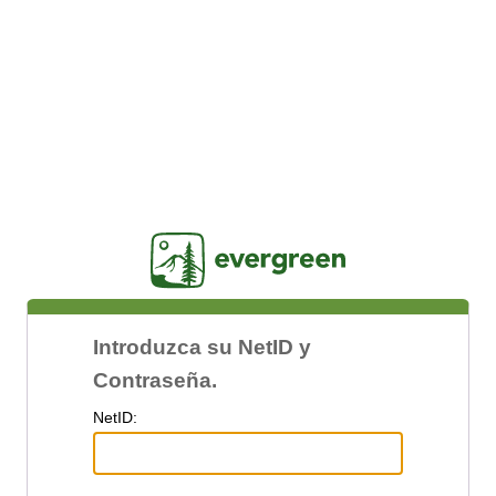
Jasig
Introduzca su NetID y
Contraseña.
N
etID: