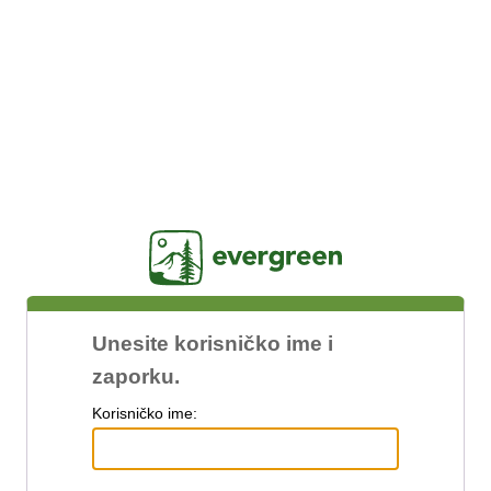
Jasig
Unesite korisničko ime i
zaporku.
K
orisničko ime: