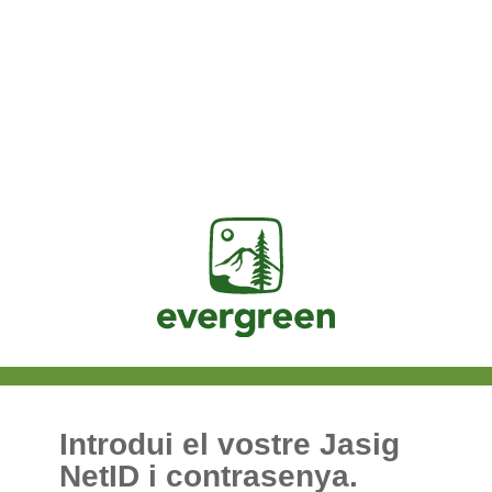
Jasig
Introdui el vostre Jasig
NetID i contrasenya.