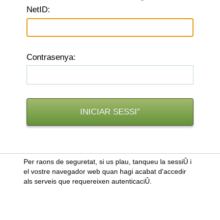
N
etID:
C
ontrasenya:
Per raons de seguretat, si us plau, tanqueu la sessiÛ i
el vostre navegador web quan hagi acabat d'accedir
als serveis que requereixen autenticaciÛ.