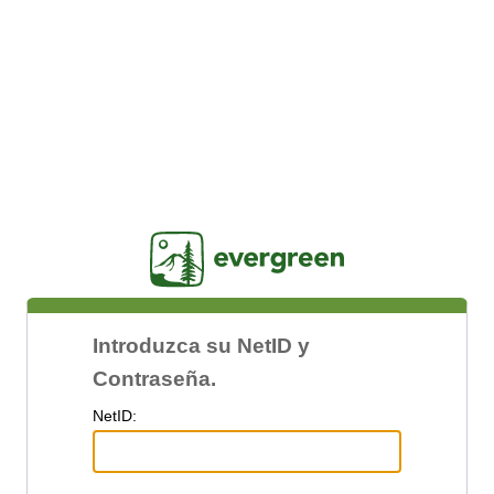
Jasig
Introduzca su NetID y
Contraseña.
N
etID: